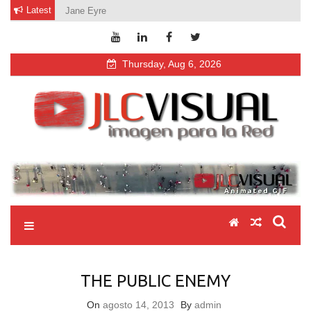
Skip
Latest
Jane Eyre
to
content
Thursday, Aug 6, 2026
jlcvisual
video fotografía diseño web
THE PUBLIC ENEMY
On
agosto 14, 2013
By
admin