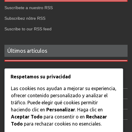
Suscríbete a nuestro RSS
Subscribez nôtre RSS
Suscribe to our RSS feed
Últimos artículos
Respetamos su privacidad
Fotografía gastronómica
Las cookies nos ayudan a mejorar su experiencia,
Jane Eyre
ofrecer contenido personalizado y analizar el
tráfico. Puede elegir qué cookies permitir
Persépolis
haciendo clic en
Personalizar
. Haga clic en
El ciudadano ilustre
Aceptar Todo
para consentir o en
Rechazar
Todo
para rechazar cookies no esenciales.
Forushande