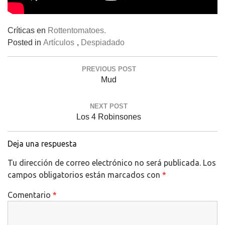
Críticas en
Rottentomatoes.
Posted in
Artículos
,
Despiadado
Navegación
PREVIOUS POST
de
Previous
Mud
entradas
Post:
NEXT POST
Next
Los 4 Robinsones
Post:
Deja una respuesta
Tu dirección de correo electrónico no será publicada.
Los
campos obligatorios están marcados con
*
Comentario
*