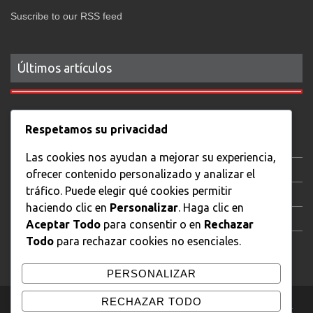
Suscribe to our RSS feed
Últimos artículos
Respetamos su privacidad
Fotografía gastronómica
Las cookies nos ayudan a mejorar su experiencia,
Jane Eyre
ofrecer contenido personalizado y analizar el
tráfico. Puede elegir qué cookies permitir
Persépolis
haciendo clic en
Personalizar
. Haga clic en
El ciudadano ilustre
Aceptar Todo
para consentir o en
Rechazar
Todo
para rechazar cookies no esenciales.
Forushande
PERSONALIZAR
RECHAZAR TODO
Copyright © J.L. Campos Todos los derechos reservados.
|
Theme: