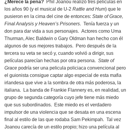
¿Merece la pena?
Phil Joanou realizó tres películas en
los años 90 (y el musical de U-2
Rattle and Hum
) que le
pusieron en la cima del cine de entonces:
State of Grace,
Final Analysis y Heaven’s Prisoners
. Tenía fuerza y un
don para dar vida a sus personajes. Actores como Uma
Thurman, Alec Baldwin o Gary Oldman han hecho con él
algunos de sus mejores trabajos. Pero después de la
tercera su veta se secó y, cuando volvió a dirigir, sus
películas parecían hechas por otra persona.
State of
Grace
podría ser una pelicula policiaca convencional pero
el guionista consigue captar algo especial de esta mafia
irlandesa que vive a la sombra de otra más poderosa, la
italiana. La banda de Frankie Flannery es, en realidad, un
grupo de segunda categoría cuyo jefe tiene más miedo
que sus subordinados. Este miedo es el verdadero
impulsor de una violencia que se desata en una escena
final al estilo de las que rodaba Sam Pekimpah. Tal vez
Joanou carecía de un estilo propio; hizo una película al