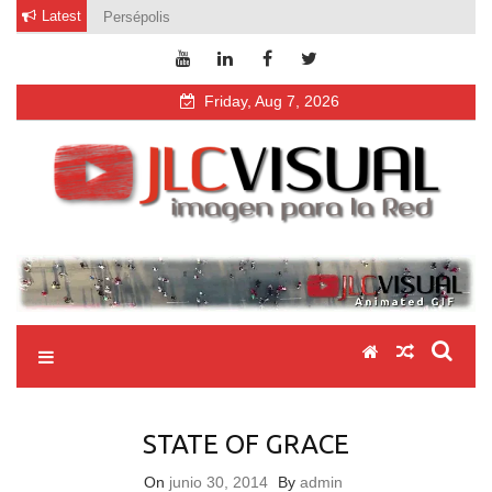
Skip
Latest
Persépolis
to
content
Friday, Aug 7, 2026
jlcvisual
video fotografía diseño web
STATE OF GRACE
On
junio 30, 2014
By
admin