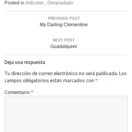
Posted in
Artículos
,
Despiadado
Navegación
PREVIOUS POST
de
Previous
My Darling Clementine
entradas
Post:
NEXT POST
Next
Guadalquivir
Post:
Deja una respuesta
Tu dirección de correo electrónico no será publicada.
Los
campos obligatorios están marcados con
*
Comentario
*